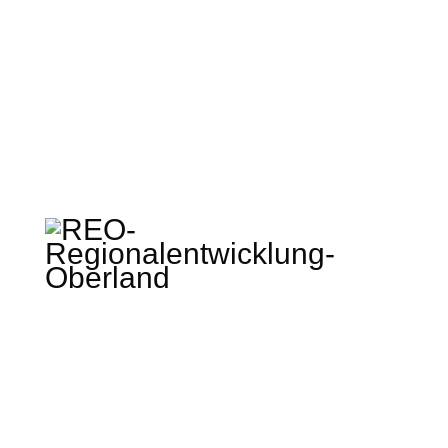
Regionalentwicklung Oberland KU
Rathausplatz 2 · 83714 Miesbach
t: +49 (0) 80 25 – 993 72 – 0
info@regionalentwicklung-oberland.de