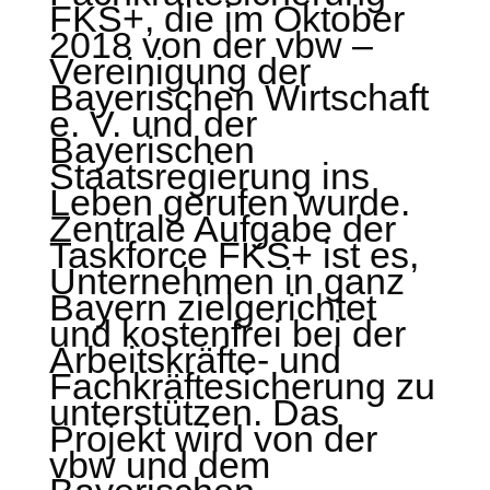
FKS+, die im Oktober
2018 von der vbw –
Vereinigung der
Bayerischen Wirtschaft
e. V. und der
Bayerischen
Staatsregierung ins
Leben gerufen wurde.
Zentrale Aufgabe der
Taskforce FKS+ ist es,
Unternehmen in ganz
Bayern zielgerichtet
und kostenfrei bei der
Arbeitskräfte- und
Fachkräftesicherung zu
unterstützen. Das
Projekt wird von der
vbw und dem