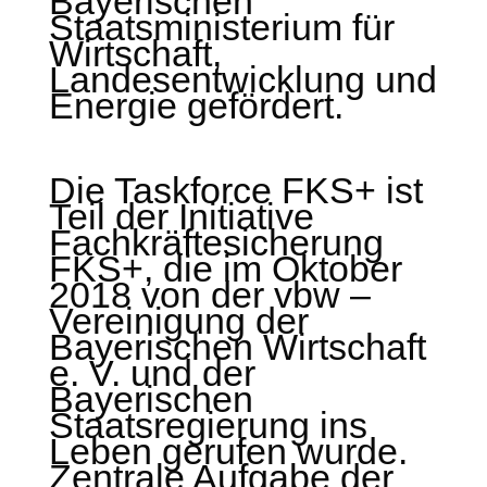
Bayerischen
Staatsministerium für
Wirtschaft,
Landesentwicklung und
Energie gefördert.
Die Taskforce FKS+ ist
Teil der Initiative
Fachkräftesicherung
FKS+, die im Oktober
2018 von der vbw –
Vereinigung der
Bayerischen Wirtschaft
e. V. und der
Bayerischen
Staatsregierung ins
Leben gerufen wurde.
Zentrale Aufgabe der