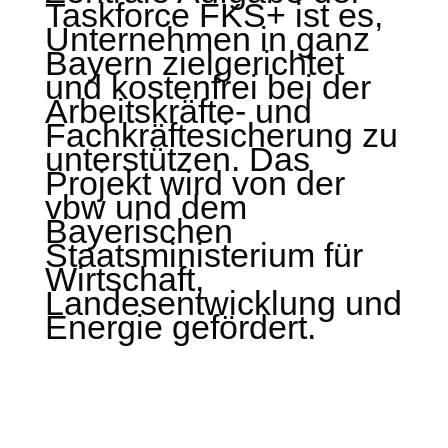
Taskforce FKS+ ist es,
Unternehmen in ganz
Bayern zielgerichtet
und kostenfrei bei der
Arbeitskräfte- und
Fachkräftesicherung zu
unterstützen. Das
Projekt wird von der
vbw und dem
Bayerischen
Staatsministerium für
Wirtschaft,
Landesentwicklung und
Energie gefördert.