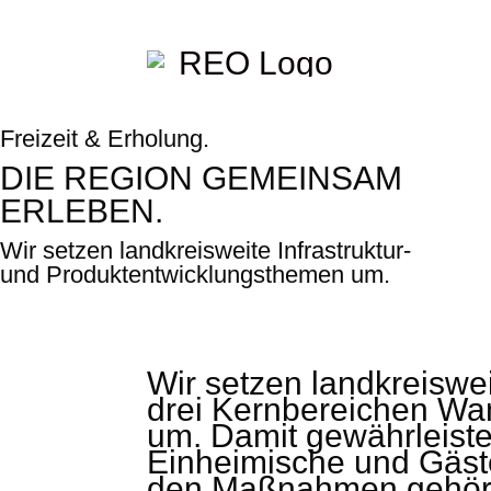
Freizeit & Erholung.
DIE REGION GEMEINSAM
ERLEBEN.
Wir setzen land­kreis­weite Infra­struktur-
und Produkt­entwick­lungs­themen um.
Wir setzen landkreiswe
drei Kernbereichen Wa
um. Damit gewährleisten
Einheimische und Gäste 
den Maßnahmen gehört d