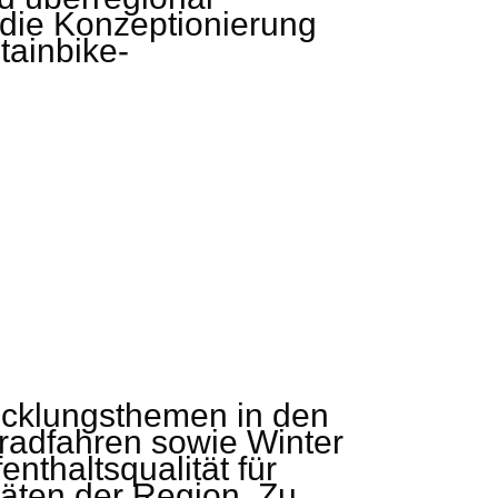
die Konzeptionierung
ainbike-
wicklungsthemen in den
radfahren sowie Winter
nthaltsqualität für
täten der Region. Zu