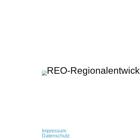
Regionalentwicklung Oberland KU
Rathausplatz 2 · 83714 Miesbach
t: +49 (0) 80 25 – 993 72 – 0
info@regionalentwicklung-oberland.de
Impressum
Datenschutz