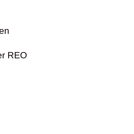
gen
der REO