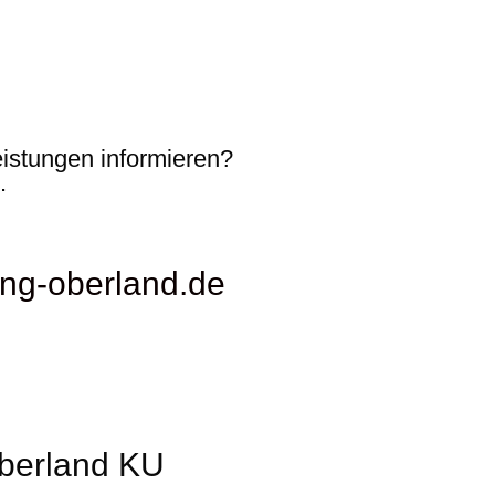
.
istungen informieren?
.
ung-oberland.de
Oberland KU