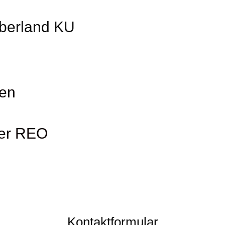
Oberland KU
gen
der REO
Kontaktformular