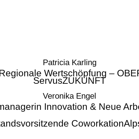
Patricia Karling
 Regionale Wertschöpfung – OB
ServusZUKUNFT
Veronika Engel
anagerin Innovation & Neue Arb
tands­vorsitzende CoworkationAlps