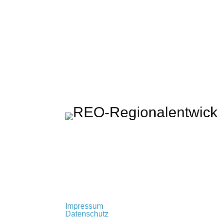
Regionalentwicklung Oberland KU
Rathausplatz 2 · 83714 Miesbach
t: +49 (0) 80 25 – 993 72 – 0
info@regionalentwicklung-oberland.de
Impressum
Datenschutz