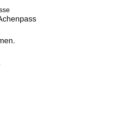
esse
 Achenpass
men.
.