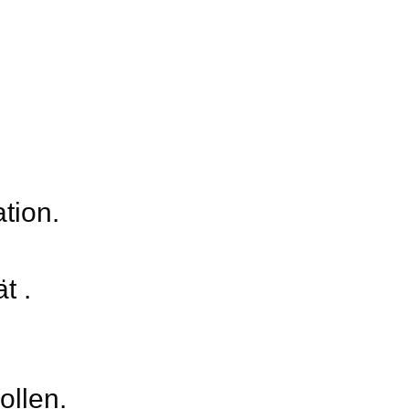
tion.
t .
ollen.