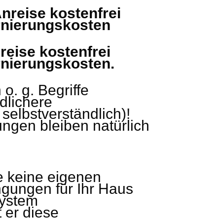
Anreise kostenfrei
ornierungskosten
nreise kostenfrei
rnierungskosten.
o. g. Begriffe
ndlichere
selbstverständlich)!
ngen bleiben natürlich
 keine eigenen
gungen für Ihr Haus
system
 er diese