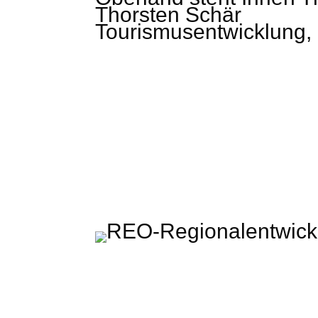
Thorsten Schär
Tourismusentwicklung
,
Regionalentwicklung Oberland KU
Rathausplatz 2 · 83714 Miesbach
t: +49 (0) 80 25 – 993 72 – 0
info@regionalentwicklung-oberland.de