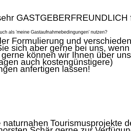
ch sehr GASTGEBERFREUNDLICH fo
uch als 'meine Gastaufnahmebedingungen' nutzen?
der Formulierung und verschiedene
Sie sich aber gerne bei uns, wenn
erne können wir Ihnen über unse
ragen auch kostengünstigere)
en anfertigen lassen!
e naturnahen Tourismusprojekte d
horsten Schär gerne zur Verfügun