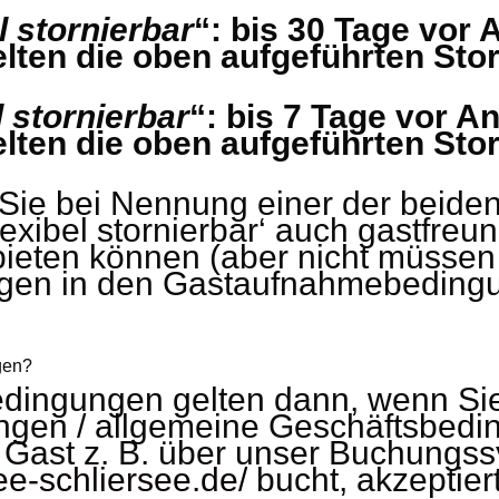
l stornierbar
“: bis 30 Tage vor 
elten die oben aufgeführten St
l stornierbar
“: bis 7 Tage vor A
elten die oben aufgeführten Sto
 Sie bei Nennung einer der beiden 
g flexibel stornierbar‘ auch gastfreu
ieten können (aber nicht müssen 
ngen in den Gastaufnahmebedingu
gen?
ingungen gelten dann, wenn Sie
en / allgemeine Geschäftsbedin
 Gast z. B. über unser Buchungs
ee-schliersee.de/
bucht, akzeptiert