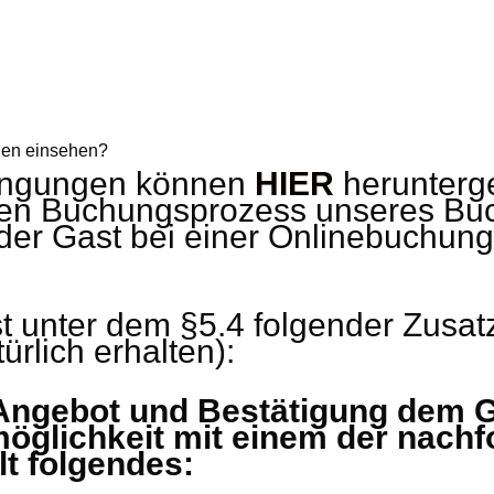
gen einsehen?
ingungen können
HIER
herunterg
 den Buchungsprozess unseres B
jeder Gast bei einer Onlinebuchun
unter dem §5.4 folgender Zusatz
ürlich erhalten):
 Angebot und Bestätigung dem G
möglichkeit mit einem der nach
lt folgendes: