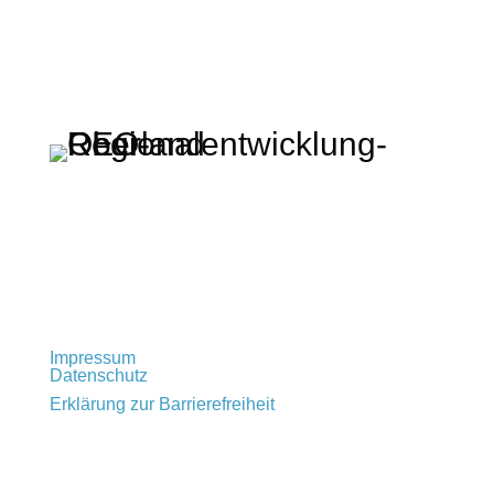
Regionalentwicklung Oberland KU
Rathausplatz 2 · 83714 Miesbach
t: +49 (0) 80 25 – 993 72 – 0
info@regionalentwicklung-oberland.de
Impressum
Datenschutz
Erklärung zur Barrierefreiheit