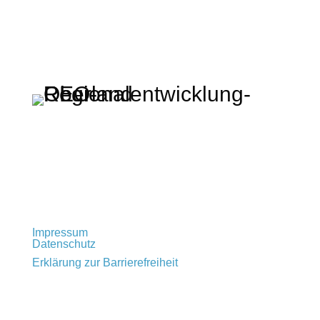
Regionalentwicklung Oberland KU
Rathausplatz 2 · 83714 Miesbach
t: +49 (0) 80 25 – 993 72 – 0
info@regionalentwicklung-oberland.de
Impressum
Datenschutz
Erklärung zur Barrierefreiheit