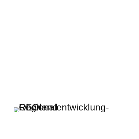
Regionalentwicklung Oberland KU
Rathausplatz 2 · 83714 Miesbach
t: +49 (0) 80 25 – 993 72 – 0