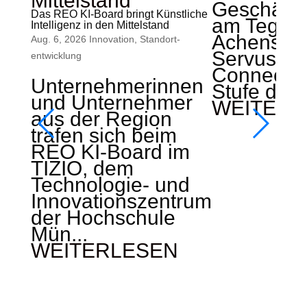
Geschäfts
Das REO KI-Board bringt Künstliche
am Teger
Intelligenz in den Mittelstand
Achensee s
Aug. 6, 2026
Innovation
,
Standort­
ServusZ
entwicklung
Connect d
Unternehmerinnen
Stufe der b
und Unternehmer
WEITERL
aus der Region
trafen sich beim
REO KI-Board im
TIZIO, dem
Technologie- und
Innovationszentrum
der Hochschule
Mün...
WEITERLESEN