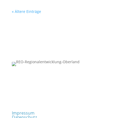
« Ältere Einträge
Regionalentwicklung Oberland KU
Rathausplatz 2 · 83714 Miesbach
t: +49 (0) 80 25 – 993 72 – 0
info@regionalentwicklung-oberland.de
Impressum
Datenschutz