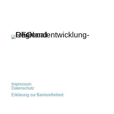
Regionalentwicklung Oberland KU
Rathausplatz 2 · 83714 Miesbach
t: +49 (0) 80 25 – 993 72 – 0
info@regionalentwicklung-oberland.de
Impressum
Datenschutz
Erklärung zur Barrierefreiheit