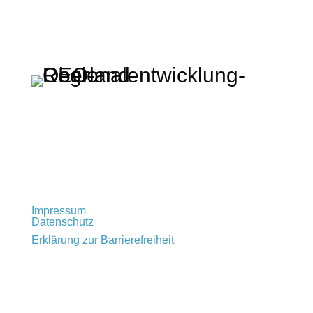
Regionalentwicklung Oberland KU
Rathausplatz 2 · 83714 Miesbach
t: +49 (0) 80 25 – 993 72 – 0
info@regionalentwicklung-oberland.de
Impressum
Datenschutz
Erklärung zur Barrierefreiheit