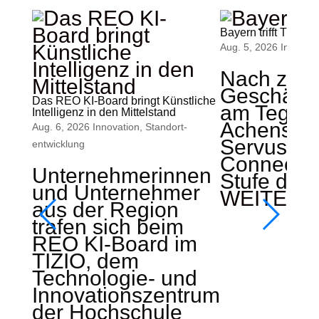
Bayern trifft Tirol
Aug. 5, 2026
Innovati
Nach zwei
Geschäfts
Das REO KI-Board bringt Künstliche
am Teger
Intelligenz in den Mittelstand
Achensee s
Aug. 6, 2026
Innovation
,
Standort­
ServusZ
entwicklung
Connect d
Unternehmerinnen
Stufe der b
und Unternehmer
WEITERL
aus der Region
trafen sich beim
REO KI-Board im
TIZIO, dem
Technologie- und
Innovationszentrum
der Hochschule