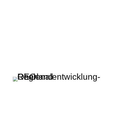
Regionalentwicklung Oberland KU
Rathausplatz 2 · 83714 Miesbach
t: +49 (0) 80 25 – 993 72 – 0
info@regionalentwicklung-oberland.de