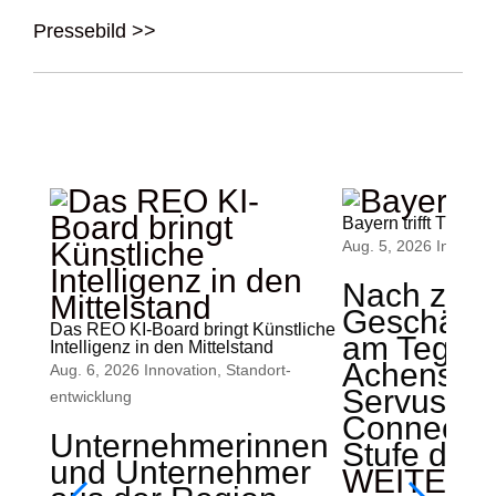
Pressebild >>
Bayern trifft Tirol
Aug. 5, 2026
Innovati
Nach zwei
Geschäfts
Das REO KI-Board bringt Künstliche
am Teger
Intelligenz in den Mittelstand
Achensee s
Aug. 6, 2026
Innovation
,
Standort­
ServusZ
entwicklung
Connect d
Unternehmerinnen
Stufe der b
und Unternehmer
WEITERL