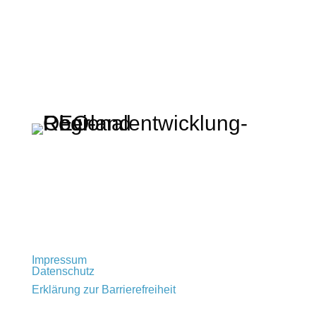
Regionalentwicklung Oberland KU
Rathausplatz 2 · 83714 Miesbach
t: +49 (0) 80 25 – 993 72 – 0
info@regionalentwicklung-oberland.de
Impressum
Datenschutz
Erklärung zur Barrierefreiheit