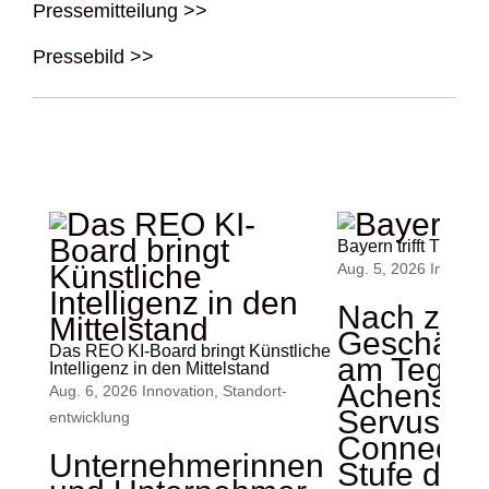
Pressemitteilung >>
Pressebild >>
Bayern trifft Tirol
Aug. 5, 2026
Innovati
Nach zwei
Geschäfts
Das REO KI-Board bringt Künstliche
am Teger
Intelligenz in den Mittelstand
Achensee s
Aug. 6, 2026
Innovation
,
Standort­
ServusZ
entwicklung
Connect d
Unternehmerinnen
Stufe der b