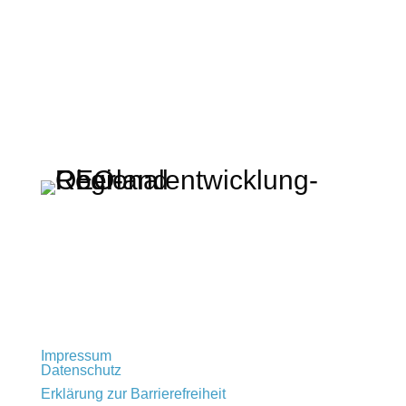
Regionalentwicklung Oberland KU
Rathausplatz 2 · 83714 Miesbach
t: +49 (0) 80 25 – 993 72 – 0
info@regionalentwicklung-oberland.de
Impressum
Datenschutz
Erklärung zur Barrierefreiheit