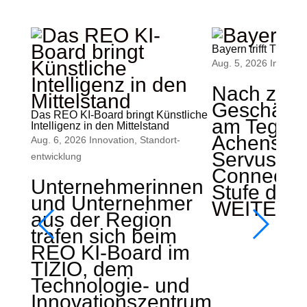
Bayern trifft Tirol
Aug. 5, 2026
Innovati
Nach zwei
Geschäfts
Das REO KI-Board bringt Künstliche
am Teger
Intelligenz in den Mittelstand
Achensee s
Aug. 6, 2026
Innovation
,
Standort­
ServusZ
entwicklung
Connect d
Unternehmerinnen
Stufe der b
und Unternehmer
WEITERL
aus der Region
trafen sich beim
REO KI-Board im
TIZIO, dem
Technologie- und
Innovationszentrum