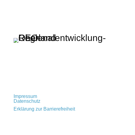
Regionalentwicklung Oberland KU
Rathausplatz 2 · 83714 Miesbach
t: +49 (0) 80 25 – 993 72 – 0
info@regionalentwicklung-oberland.de
Impressum
Datenschutz
Erklärung zur Barrierefreiheit