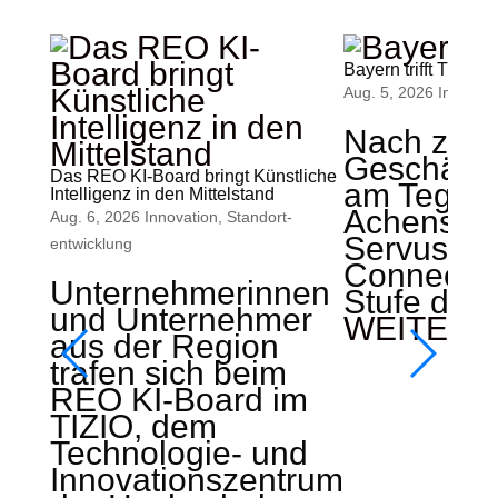
Bayern trifft Tirol
Aug. 5, 2026
Innovati
Nach zwei
Geschäfts
Das REO KI-Board bringt Künstliche
am Teger
Intelligenz in den Mittelstand
Achensee s
Aug. 6, 2026
Innovation
,
Standort­
ServusZ
entwicklung
Connect d
Unternehmerinnen
Stufe der b
und Unternehmer
WEITERL
aus der Region
trafen sich beim
REO KI-Board im
TIZIO, dem
Technologie- und
Innovationszentrum