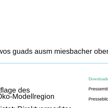
„wos guads ausm miesbacher ober
Download
flage des
Pressemit
Öko-Modellregion
Pressebil