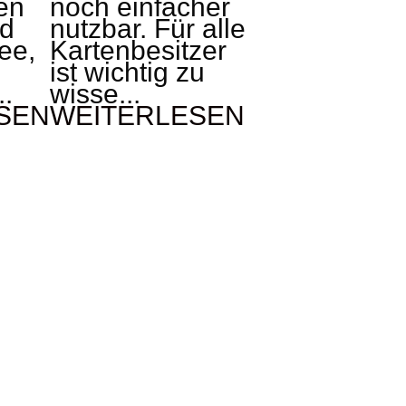
en
noch einfacher
nd
nutzbar. Für alle
ee,
Kartenbesitzer
ist wichtig zu
..
wisse...
SEN
WEITERLESEN