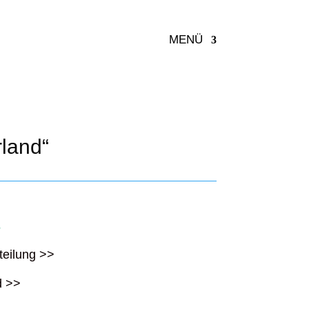
MENÜ
land“
s
teilung >>
d >>