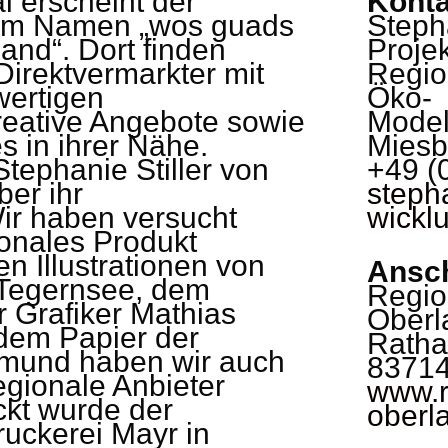
l erscheint der
Konta
dem Namen „wos guads
Stepha
nd“. Dort finden
Proje
Direktvermarkter mit
Regio
wertigen
Öko-
reative Angebote sowie
Model
s in ihrer Nähe.
Miesb
tephanie Stiller von
+49 (
ber ihr
steph
ir haben versucht
wickl
onales Produkt
n Illustrationen von
Ansch
 Tegernsee, dem
Regio
Grafiker Mathias
Oberl
dem Papier der
Ratha
 Gmund haben wir auch
83714
regionale Anbieter
www.r
ckt wurde der
oberl
ruckerei Mayr in