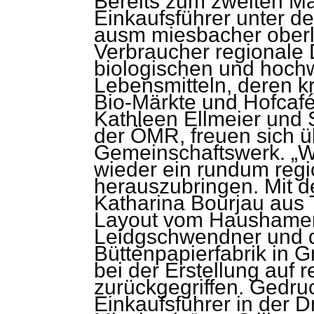
Bereits zum zweiten Ma
Einkaufsführer unter 
ausm miesbacher oberla
Verbraucher regionale 
biologischen und hoch
Lebensmitteln, deren k
Bio-Märkte und Hofcafé
Kathleen Ellmeier und S
der ÖMR, freuen sich ü
Gemeinschaftswerk. „W
wieder ein rundum regi
herauszubringen. Mit de
Katharina Bourjau aus
Layout vom Haushamer 
Leidgschwendner und 
Büttenpapierfabrik in
bei der Erstellung auf 
zurückgegriffen. Gedru
Einkaufsführer in der D