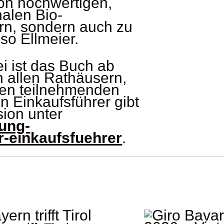
von hochwertigen,
alen Bio-
ern, sondern auch zu
so Ellmeier.
i ist das Buch ab
in allen Rathäusern,
llen teilnehmenden
en Einkaufsführer gibt
sion unter
ung-
r-einkaufsfuehrer
.