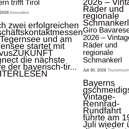
n trifft Tirol
 2026
Innovation
h zwei erfolgreichen
Giro Bavares
chäftskontaktmessen
2026 – Vintag
Tegernsee und am
Räder und
ensee startet mit
rvusZUKUNFT
regionale
nect die nächste
Schmankerl
e der bayerisch-tir...
Juli 30, 2026
Tourismus­m
ITERLESEN
Bayerns
gschmeidig
Vintage-
Rennrad-
Rundfahrt
führte am 1
Juli wieder