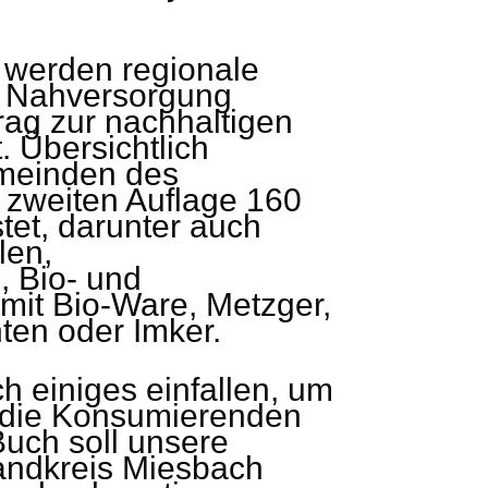
 werden regionale
ie Nahversorgung
trag zur nachhaltigen
. Übersichtlich
emeinden des
r zweiten Auflage 160
stet, darunter auch
len,
, Bio- und
mit Bio-Ware, Metzger,
ten oder Imker.
h einiges einfallen, um
n die Konsumierenden
Buch soll unsere
andkreis Miesbach