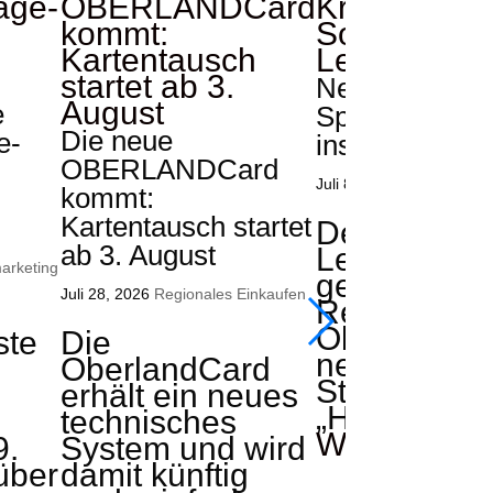
Neuer Holler-
e
Spritz bringt
Die neue
e-
ins Leitzachta
OBERLANDCard
Juli 8, 2026
Tourismus­ma
kommt:
Kartentausch startet
Der Tourism
ab 3. August
Leitzachtal 
arketing
gemeinsam 
Juli 28, 2026
Regionales Einkaufen
Regionalen
Oberland (
ste
Die
neues Proje
OberlandCard
Stärkung d
erhält ein neues
„Holler- und
technisches
WEITERLE
9.
System und wird
 über
damit künftig