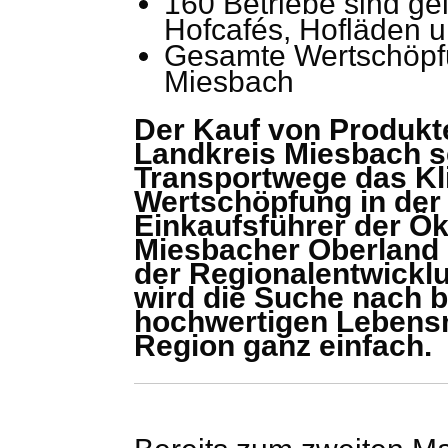
160 Betriebe sind gel
Hofcafés, Hofläden u
Gesamte Wertschöpf
Miesbach
Der Kauf von Produk
Landkreis Miesbach s
Transportwege das Kli
Wertschöpfung in der
Einkaufsführer der Ö
Miesbacher Oberland 
der Regionalentwickl
wird die Suche nach 
hochwertigen Lebensm
Region ganz einfach.