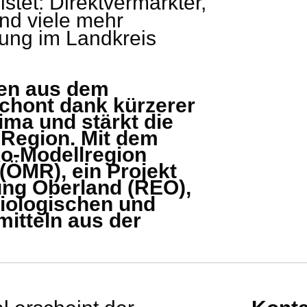
istet: Direktvermarkter,
nd viele mehr
ung im Landkreis
ten aus dem
chont dank kürzerer
ma und stärkt die
 Region. Mit dem
ko-Modellregion
(ÖMR), ein Projekt
ung Oberland (REO),
biologischen und
itteln aus der