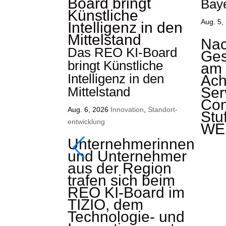
Bayer
Aug. 5,
Nac
Das REO KI-Board
Ges
bringt Künstliche
am 
Intelligenz in den
Ach
Mittelstand
Se
Con
Aug. 6, 2026
Innovation
,
Standort­
Stuf
entwicklung
WE
Unternehmerinnen
und Unternehmer
aus der Region
trafen sich beim
REO KI-Board im
TIZIO, dem
Technologie- und